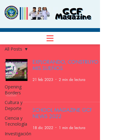
NOTICIAS
Regístrate
All Posts
All Posts
EXPLORANDO, CONSTRUYO
MIS SUEÑOS
Mi
Institución
21 feb 2023
2 min de lectura
Opening
Borders
Cultura y
Deporte
SCHOOL MAGAZINE GCF
NEWS 2022
Ciencia y
Tecnología
18 dic 2022
1 min de lectura
Investigación