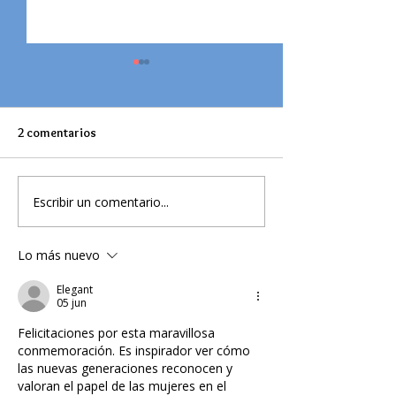
2 comentarios
Escribir un comentario...
Conmemoración del Día del
FERIA DEL LIBRO 
Trabajador en el GCF
espacio para sum
en la literatura.
Lo más nuevo
Elegant
05 jun
Felicitaciones por esta maravillosa 
conmemoración. Es inspirador ver cómo 
las nuevas generaciones reconocen y 
valoran el papel de las mujeres en el 