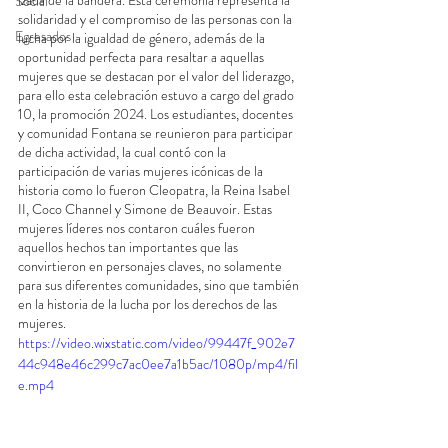
izada de la bandera. Esta ceremonia representa la 
Social
solidaridad y el compromiso de las personas con la 
Egresados
lucha por la igualdad de género, además de la 
oportunidad perfecta para resaltar a aquellas 
mujeres que se destacan por el valor del liderazgo, 
para ello esta celebración estuvo a cargo del grado 
10, la promoción 2024. Los estudiantes, docentes 
y comunidad Fontana se reunieron para participar 
de dicha actividad, la cual contó con la 
participación de varias mujeres icónicas de la 
historia como lo fueron Cleopatra, la Reina Isabel 
II, Coco Channel y Simone de Beauvoir. Estas 
mujeres líderes nos contaron cuáles fueron 
aquellos hechos tan importantes que las 
convirtieron en personajes claves, no solamente 
para sus diferentes comunidades, sino que también 
en la historia de la lucha por los derechos de las 
mujeres.
https://video.wixstatic.com/video/99447f_902e7
44c948e46c299c7ac0ee7a1b5ac/1080p/mp4/fil
e.mp4