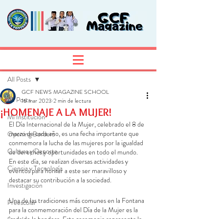
Entrada
Regístrate
All Posts
GCF NEWS MAGAZINE SCHOOL
All Posts
16 mar 2023
2 min de lectura
¡HOMENAJE A LA MUJER!
Mi Institución
El Día Internacional de la Mujer, celebrado el 8 de 
marzo de cada año, es una fecha importante que 
Opening Borders
conmemora la lucha de las mujeres por la igualdad 
Cultura y Deporte
de derechos y oportunidades en todo el mundo. 
En este día, se realizan diversas actividades y 
Ciencia y Tecnología
eventos para honrar a este ser maravilloso y 
destacar su contribución a la sociedad.
Investigación
Una de las tradiciones más comunes en la Fontana 
Preescolar
para la conmemoración del Día de la Mujer es la 