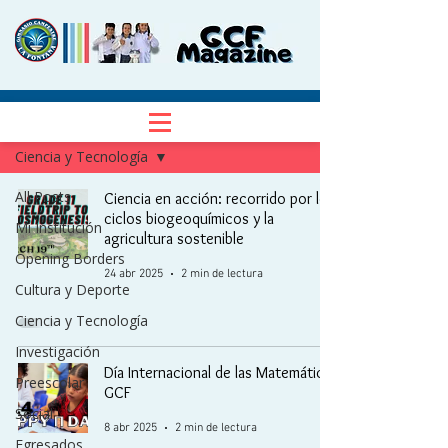
NOTICIAS
Regístrate
Ciencia y Tecnología
All Posts
Ciencia en acción: recorrido por los
ciclos biogeoquímicos y la
Mi Institución
agricultura sostenible
Opening Borders
24 abr 2025
2 min de lectura
Cultura y Deporte
Ciencia y Tecnología
Investigación
Día Internacional de las Matemáticas
Preescolar
GCF
Social
8 abr 2025
2 min de lectura
Egresados