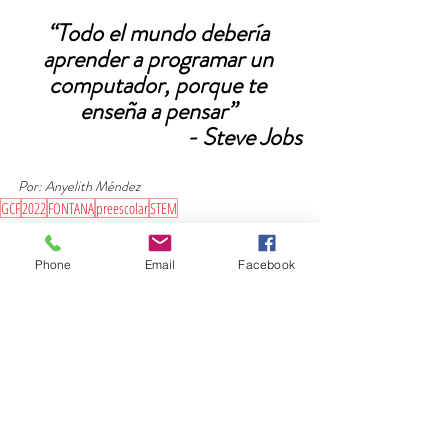
“Todo el mundo debería 
aprender a programar un 
computador, porque te 
enseña a pensar” 
- Steve Jobs
Por: Anyelith Méndez
GCF
2022
FONTANA
preescolar
STEM
Preescolar
Ciencia y Tecnología
Phone
Email
Facebook
Entradas recientes
Ver todo