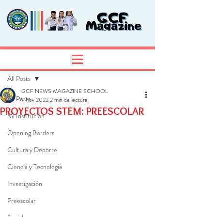
Entrada
Regístrate
All Posts
GCF NEWS MAGAZINE SCHOOL
All Posts
9 nov 2022
2 min de lectura
PROYECTOS STEM: PREESCOLAR
Mi Institución
Opening Borders
Cultura y Deporte
Ciencia y Tecnología
Investigación
Preescolar