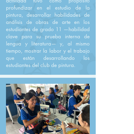
actividad tuvo como propósito
profundizar en el estudio de la
pintura, desarrollar habilidades de
análisis de obras de arte en los
estudiantes de grado 11 —habilidad
clave para su prueba interna de
lengua y literatura— y, al mismo
tiempo, mostrar la labor y el trabajo
que están desarrollando los
estudiantes del club de pintura.​