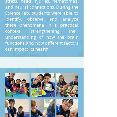
stress, head injuries, hematomas,
and neural connections. During the
Science lab, students were able to
identify, observe, and analyze
these phenomena in a practical
context, strengthening their
understanding of how the brain
functions and how different factors
can impact its health.