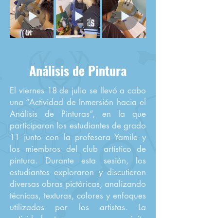
Análisis de Pintura
El viernes 18 de julio se llevó a cabo
una “Actividad de Inmersión hacia el
Análisis de Pinturas”, en la que
participaron los estudiantes de grado
11 junto con la profesora Yamile y
los miembros del club artístico de
pintura. Durante esta sesión, los
estudiantes exploraron y discutieron
diversas obras pictóricas, analizando
técnicas, texturas, colores y enfoques
utilizados por los artistas. La