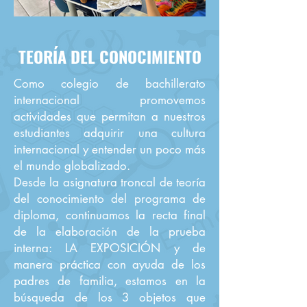
TEORÍA DEL CONOCIMIENTO
Como colegio de bachillerato
internacional promovemos
actividades que permitan a nuestros
estudiantes adquirir una cultura
internacional y entender un poco más
el mundo globalizado.
Desde la asignatura troncal de teoría
del conocimiento del programa de
diploma, continuamos la recta final
de la elaboración de la prueba
interna: LA EXPOSICIÓN y de
manera práctica con ayuda de los
padres de familia, estamos en la
búsqueda de los 3 objetos que