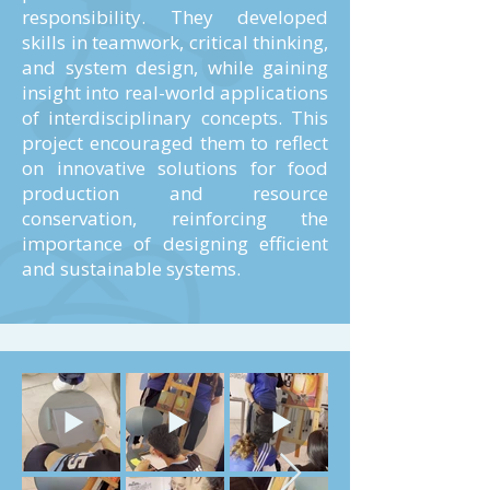
responsibility. They developed
skills in teamwork, critical thinking,
and system design, while gaining
insight into real-world applications
of interdisciplinary concepts. This
project encouraged them to reflect
on innovative solutions for food
production and resource
conservation, reinforcing the
importance of designing efficient
and sustainable systems.