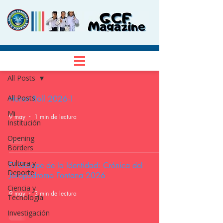
NOTICIAS
Regístrate
All Posts
All Posts
Honor Roll 2026-1
Mi
9 may
1 min de lectura
Institución
Opening
Borders
Cultura y
El Galope de la Identidad: Crónica del
Deporte
Joropódromo Fontana 2026
Ciencia y
9 may
3 min de lectura
Tecnología
Investigación