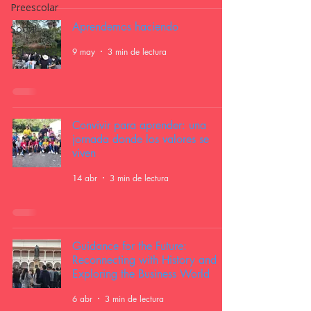
Preescolar
Aprendemos haciendo
Social
Egresados
9 may
3 min de lectura
Convivir para aprender: una
jornada donde los valores se
viven
14 abr
3 min de lectura
Guidance for the Future:
Reconnecting with History and
Exploring the Business World
6 abr
3 min de lectura