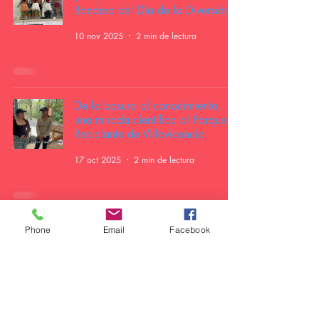
Bandera del Día de la Diversidad
10 nov 2025
2 min de lectura
De la basura al conocimiento,
una mirada científica al Parque
Reciclante de Villavicencio
17 oct 2025
2 min de lectura
¡Abuelos a bordo! Aventura entre
Phone
Email
Facebook
cometas
16 oct 2025
3 min de lectura