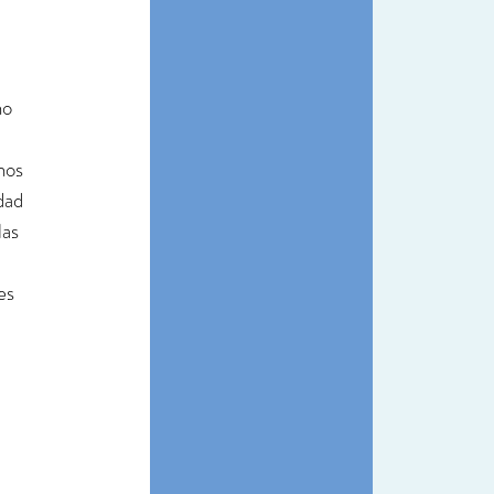
no 
nos 
dad 
las 
 
es 