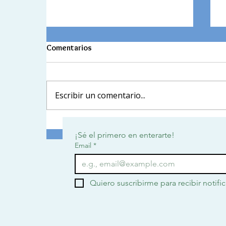
Comentarios
Escribir un comentario...
Un trato por el buen trato: Una
¡Sé el primero en enterarte!
semana para sembrar valores
Email
*
desde el corazón
Quiero suscribirme para recibir notifi