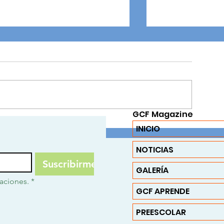
GCF Magazine
Tejiendo Lazos, Construyendo
EXPERIENCIAS E
INICIO
Comunidad: El Impacto
SIGNIFICATIVAS P
Transformador de los Team
DESARROLLO
NOTICIAS
Building Workshop con Sentido
SOCIOEMOCIONA
Suscribirme
Social
ESTUDIANTES
GALERÍA
caciones.
*
GCF APRENDE
PREESCOLAR