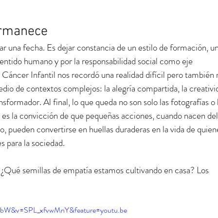
rmanece
rar una fecha. Es dejar constancia de un estilo de formación, u
entido humano y por la responsabilidad social como eje 
l Cáncer Infantil nos recordó una realidad difícil pero también 
io de contextos complejos: la alegría compartida, la creativi
nsformador. Al final, lo que queda no son solo las fotografías o 
a es la convicción de que pequeñas acciones, cuando nacen del
o, pueden convertirse en huellas duraderas en la vida de quien
es para la sociedad.
. ¿Qué semillas de empatía estamos cultivando en casa? Los 
TqbW&v=SPL_xfvwMnY&feature=youtu.be