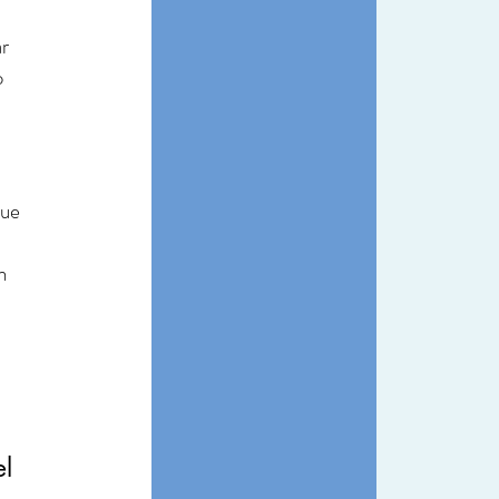
r 
 
que 
n 
 
l 