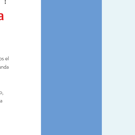
a
s el 
unda 
o, 
a 