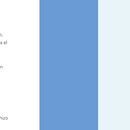
, 
 el 
n 
hizo 
 