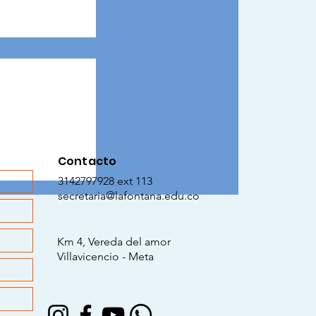
Contacto
SCOLARES
3142797928 ext 113
ARA EL
secretaria@lafontana.edu.co
L DE LOS
Km 4, Vereda del amor
Villavicencio - Meta