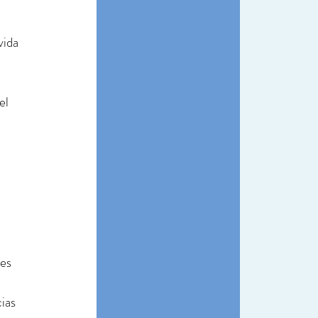
vida 
el 
es 
ias 