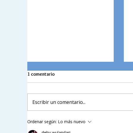
Honor Roll 2026-1
1 comentario
In this publication, you will find the
E
Honor Roll for the first academic term,
i
a recognition of the effort,
Escribir un comentario...
t
perseverance, and commitment each of
l
you has demonstrated throughout your
m
learning process.
Ordenar según:
Lo más nuevo
d
deby wulandari