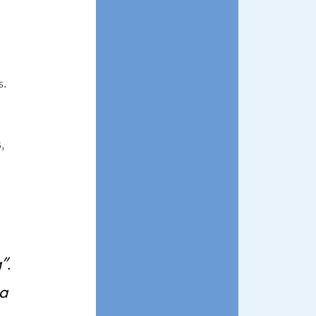
s.
, 
”.
a 