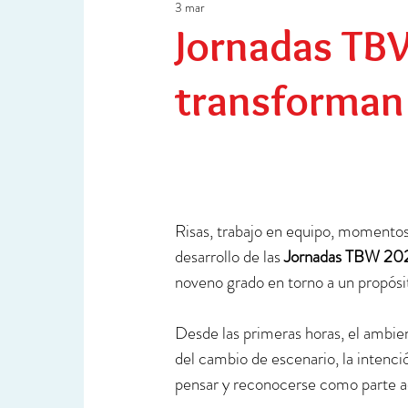
3 mar
Ciencia y Tecnología
Investigación
Jornadas TBW
transforman 
Risas, trabajo en equipo, momentos 
desarrollo de las 
Jornadas TBW 20
noveno grado en torno a un propósit
Desde las primeras horas, el ambient
del cambio de escenario, la intenció
pensar y reconocerse como parte a