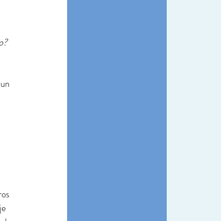
o? 
 un 
os 
je 