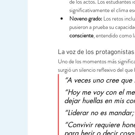
de los actos. Los estudiantes
significativamente el clima es
Noveno grado:
 Los retos incl
pusieron a prueba su capacidad
consciente
, entendido como l
La voz de los protagonistas
Uno de los momentos más significati
surgió un silencio reflexivo del qu
“A veces uno cree que n
“Hoy me voy con el men
dejar huellas en mis c
“Liderar no es mandar;
“Convivir requiere hon
para herir o decir cosas 