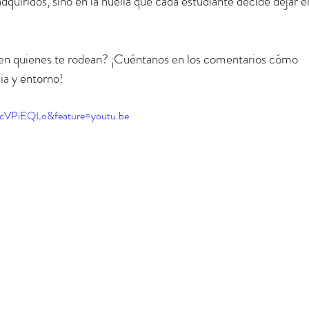
quiridos, sino en la huella que cada estudiante decide dejar en
y en quienes te rodean? ¡Cuéntanos en los comentarios cómo 
ia y entorno!
ocVPiEQLo&feature=youtu.be