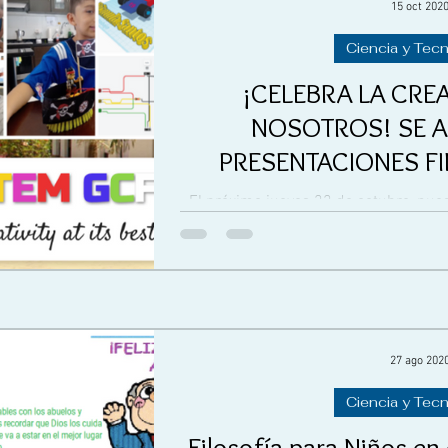
15 oct 202
Ciencia y Tec
¡CELEBRA LA CRE
NOSOTROS! SE 
PRESENTACIONES FI
El próximo jueves 22 de octubre, nue
ante la comunidad sus proyectos STEM
lectivo,
27 ago 202
Ciencia y Tec
Filosofía para Niños en 