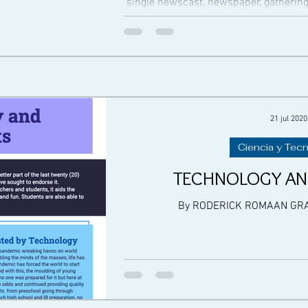
single newscast, newspaper, gatherings
21 jul 2020
Ciencia y Tec
TECHNOLOGY AN
By RODERICK ROMAAN GRA