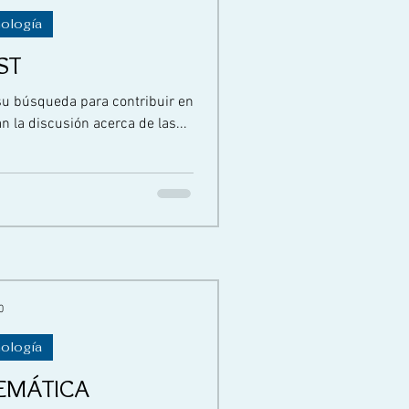
nología
ST
su búsqueda para contribuir en
 la discusión acerca de las...
0
nología
EMÁTICA