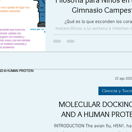
Gimnasio Campest
¿Qué es lo que esconden los co
melancólicos a la ventana e intentan d
que impregn
22 ago 202
Ciencia y Tec
MOLECULAR DOCKIN
AND A HUMAN PROTE
INTRODUCTION The avian flu, H5N1, has