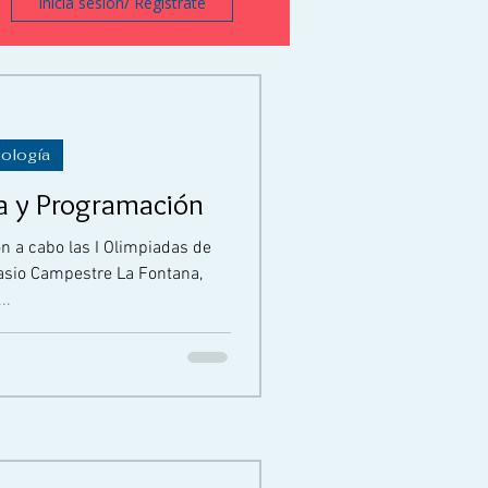
Inicia sesión/ Regístrate
nología
a y Programación
ron a cabo las I Olimpiadas de
asio Campestre La Fontana,
..