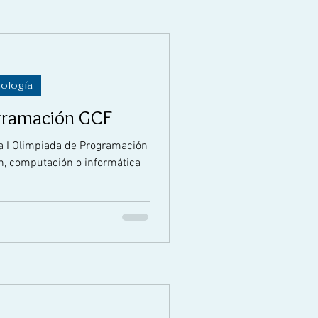
nología
ogramación GCF
la I Olimpiada de Programación
n, computación o informática