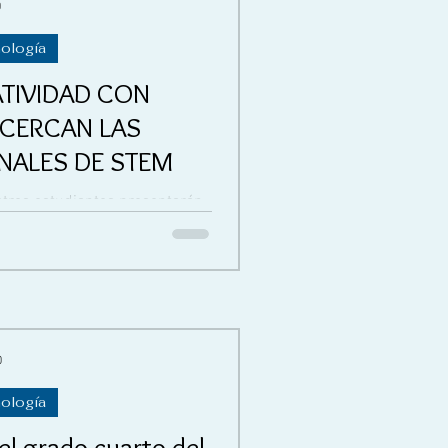
0
nología
ATIVIDAD CON
ACERCAN LAS
NALES DE STEM
stros estudiantes presentarán
, realizados durante este año
0
nología
el grado cuarto del