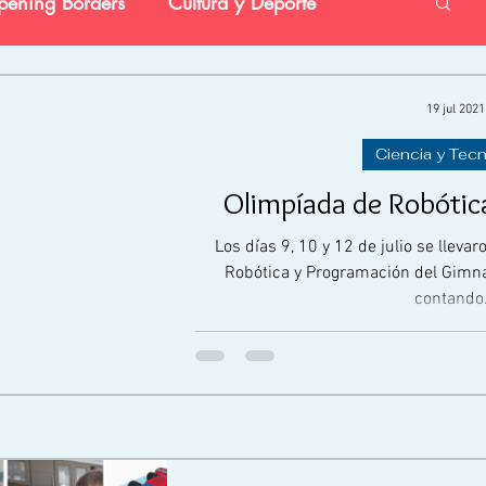
ening Borders
Cultura y Deporte
vestigación
Preescolar
Social
19 jul 2021
Ciencia y Tec
Olimpíada de Robótic
Los días 9, 10 y 12 de julio se lleva
Robótica y Programación del Gimn
contando.