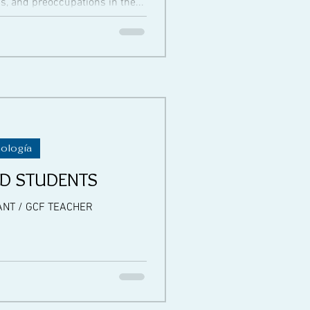
, and preoccupations in the...
nología
D STUDENTS
NT / GCF TEACHER