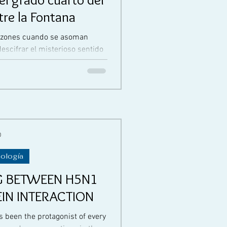
re la Fontana
razones cuando se asoman
escifrar el misterioso sentido
an...
0
nología
G BETWEEN H5N1
IN INTERACTION
 been the protagonist of every