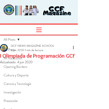
Entrada
Regístrate
All Posts
GCF NEWS MAGAZINE SCHOOL
All Posts
3 jun 2020
1 min de lectura
I Olimpiada de Programación GCF
Mi Institución
Actualizado:
4 jun 2020
Opening Borders
Cultura y Deporte
Ciencia y Tecnología
Investigación
Preescolar