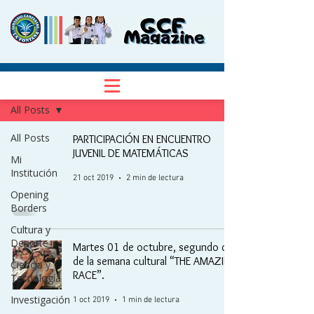
NOTICIAS
Regístrate
All Posts
All Posts
PARTICIPACIÓN EN ENCUENTRO
JUVENIL DE MATEMÁTICAS
Mi
Institución
21 oct 2019
2 min de lectura
Opening
Borders
Cultura y
Deporte
Martes 01 de octubre, segundo día
de la semana cultural “THE AMAZING
Ciencia y
RACE”.
Tecnología
Investigación
1 oct 2019
1 min de lectura