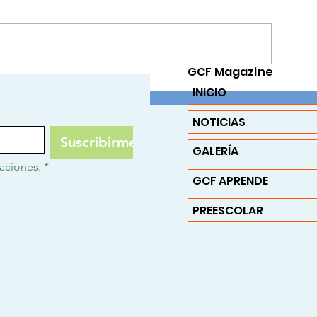
GCF Magazine
ía Internacional de las
"Don't Be a Punk,
INICIO
Matemáticas GCF
Junk". Cuando la
GCF se convierte
NOTICIAS
del medio ambien
Suscribirme
GALERÍA
caciones.
*
GCF APRENDE
PREESCOLAR