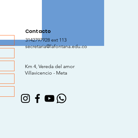
Contacto
 Place Your
3142797928 ext 113
 comunidad
secretaria@lafontana.edu.co
 en guardiana
te.
Km 4, Vereda del amor
Villavicencio - Meta