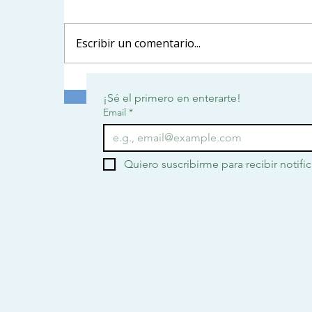
Escribir un comentario...
Ciencia en acción: recorrido
D
¡Sé el primero en enterarte!
por los ciclos biogeoquímicos y
Email
*
la agricultura sostenible
Quiero suscribirme para recibir notifi