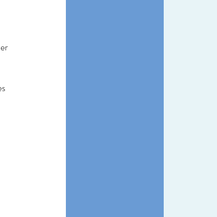
er 
es 