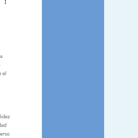
a 
 
 el 
lidez 
dad 
erso 