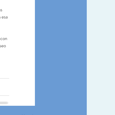
s 
 esa 
 con 
seo 