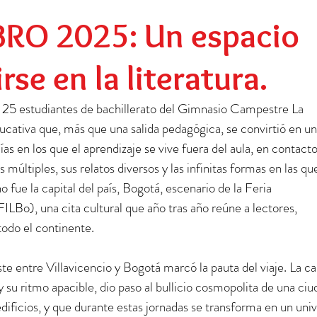
Preescolar
Social
Egresados
BRO 2025: Un espacio
se en la literatura.
e 25 estudiantes de bachillerato del Gimnasio Campestre La 
cativa que, más que una salida pedagógica, se convirtió en un
ías en los que el aprendizaje se vive fuera del aula, en contacto
múltiples, sus relatos diversos y las infinitas formas en las que
fue la capital del país, Bogotá, escenario de la Feria 
ILBo), una cita cultural que año tras año reúne a lectores, 
todo el continente.
te entre Villavicencio y Bogotá marcó la pauta del viaje. La ca
 y su ritmo apacible, dio paso al bullicio cosmopolita de una ciu
dificios, y que durante estas jornadas se transforma en un univ