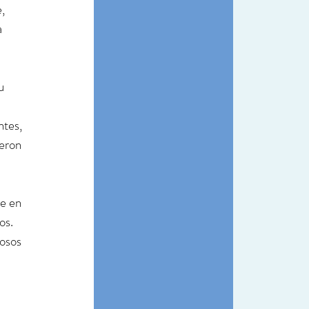
, 
a 
u 
ntes, 
eron 
e en 
os. 
osos 