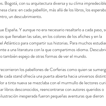
es. Bogotá, con su arquitectura diversa y su clima impredecible
esa clara: en cada pabellón, más allá de los libros, los esperab
entro, un descubrimiento.
fue España. Y aunque no era necesario resaltarlo a cada paso, s
 que llenaban las salas, en los colores de los afiches y en la 
 el Atlántico para compartir sus historias. Para muchos estudia
nte a una literatura con la que compartimos idioma. Descubri
ro también espejo de otras formas de ver el mundo.
s recorrieron los pabellones de Corferias como quien se sumerg
cada stand ofrecía una puerta abierta hacia universos distint
olor a tinta nueva se mezclaba con el murmullo de lectores curi
ear libros desconocidos, reencontrarse con autores queridos o 
 ilustración inesperada fueron pequeñas aventuras que dieron 