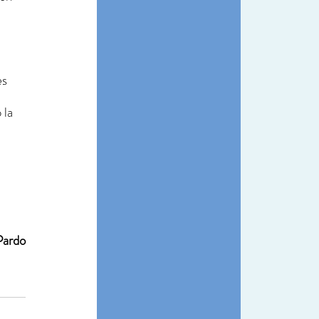
s 
la 
Pardo