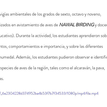
 vigías ambientales de los grados de sexto, octavo y noveno, 
izados en avistamiento de aves de 
NAWAL BIRDING
y doce
ativo). Durante la actividad, los estudiantes aprendieron sob
antos, comportamientos e importancia, y sobre las diferentes 
humedal. Además, los estudiantes pudieron observar e identifi
species de aves de la región, tales como el alcaraván, la pava, 
as.
9447f_6e2304228d374952be4b53f7b7f34533/1080p/mp4/file.mp4