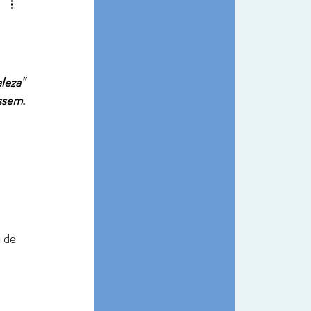
aleza"
ssem.
 de 