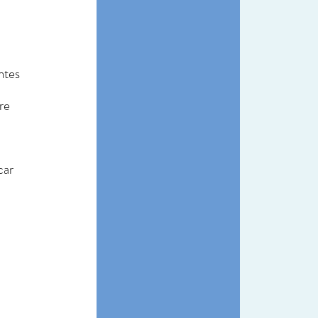
ntes 
re 
car 