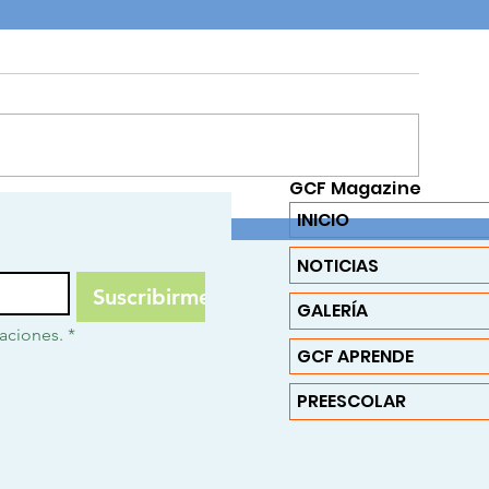
FERIA EMPRESAR
GCF Magazine
SEEDS GCF: reconocidos ante
INICIO
MinCiencias
NOTICIAS
Suscribirme
GALERÍA
caciones.
*
GCF APRENDE
PREESCOLAR