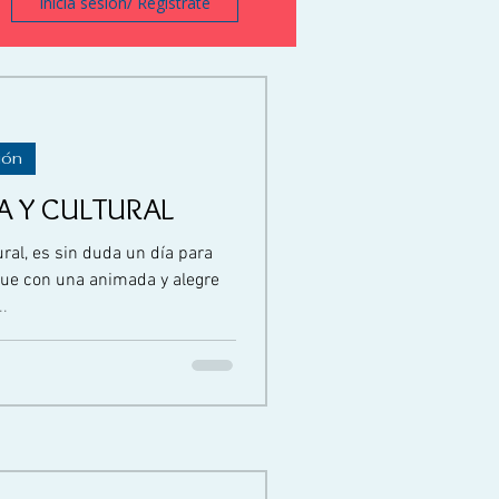
Inicia sesión/ Regístrate
ión
A Y CULTURAL
ural, es sin duda un día para
e con una animada y alegre
..