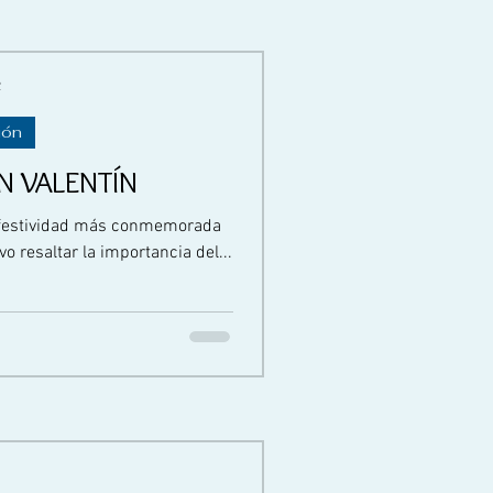
2
ión
N VALENTÍN
a festividad más conmemorada
o resaltar la importancia del...
1