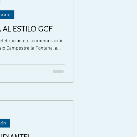
2
porte
 AL ESTILO GCF
a celebración en conmemoración
sio Campestre la Fontana, a...
2
ión
TUDIANTE!