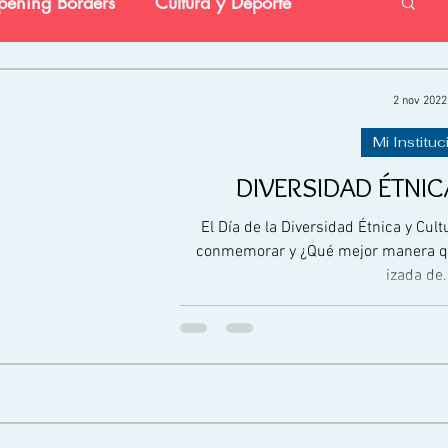
ening Borders
Cultura y Deporte
vestigación
Preescolar
Social
2 nov 2022
Mi Instituc
DIVERSIDAD ÉTNIC
El Día de la Diversidad Étnica y Cult
conmemorar y ¿Qué mejor manera qu
izada de.