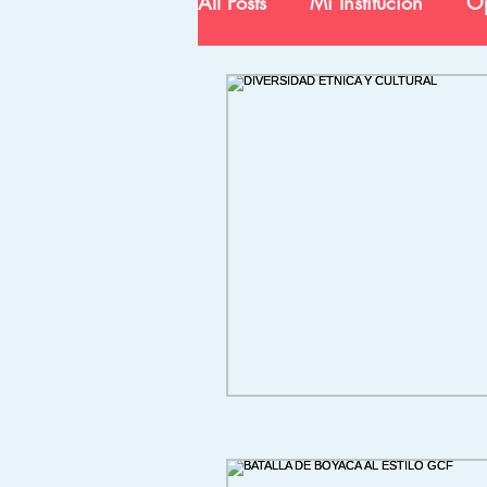
All Posts
Mi Institución
Op
Ciencia y Tecnología
In
Egresados