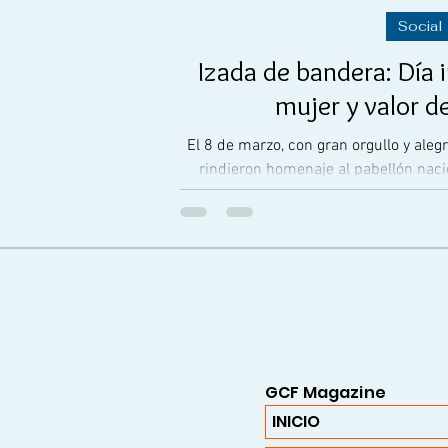
Social
Izada de bandera: Día i
mujer y valor de
El 8 de marzo, con gran orgullo y aleg
rindieron homenaje al pabellón nac
GCF Magazine
INICIO