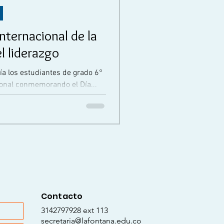
nternacional de la
l liderazgo
ría los estudiantes de grado 6°
ional conmemorando el Día...
Contacto
3142797928 ext 113
secretaria@lafontana.edu.co