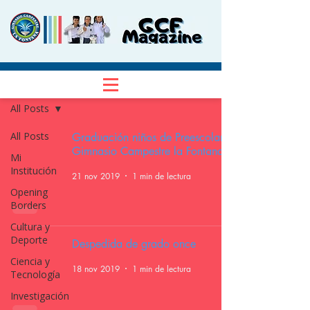
NOTICIAS
Regístrate
All Posts
All Posts
Graduación niños de Preescolar
Gimnasio Campestre la Fontana
Mi
Institución
21 nov 2019
1 min de lectura
Opening
Borders
Cultura y
Deporte
Despedida de grado once
Ciencia y
18 nov 2019
1 min de lectura
Tecnología
Investigación