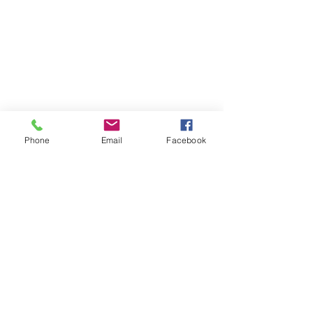
Phone
Email
Facebook
By Club de Comunicación
Mi Institución