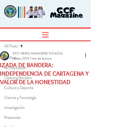
Entrada
Regístrate
All Posts
GCF NEWS MAGAZINE SCHOOL
All Posts
13 nov 2019
1 min de lectura
IZADA DE BANDERA:
Mi Institución
INDEPENDENCIA DE CARTAGENA Y
Opening Borders
VALOR DE LA HONESTIDAD
Cultura y Deporte
Ciencia y Tecnología
Investigación
Preescolar