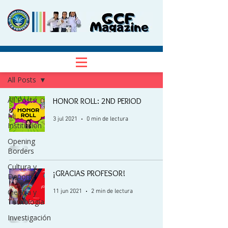
NOTICIAS
Regístrate
All Posts
All Posts
HONOR ROLL: 2ND PERIOD
Mi
3 jul 2021
0 min de lectura
Institución
Opening
Borders
Cultura y
¡GRACIAS PROFESOR!
Deporte
Ciencia y
11 jun 2021
2 min de lectura
Tecnología
Investigación