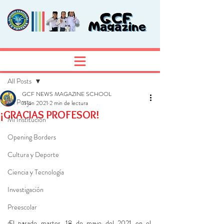
Entrada
Regístrate
All Posts
GCF NEWS MAGAZINE SCHOOL
All Posts
11 jun 2021
2 min de lectura
¡GRACIAS PROFESOR!
Mi Institución
Opening Borders
Cultura y Deporte
Ciencia y Tecnología
Investigación
Preescolar
El pasado martes, 18 de mayo del 2021 en el 