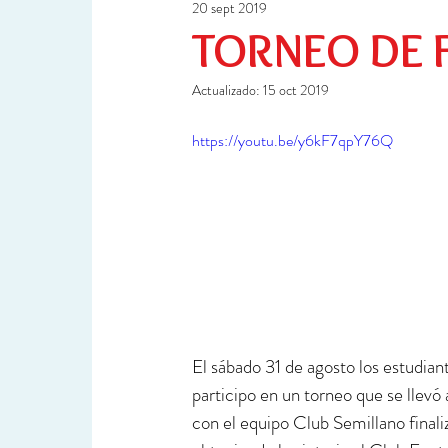
20 sept 2019
Ciencia y Tecnología
Investigación
TORNEO DE 
Actualizado:
15 oct 2019
https://youtu.be/y6kF7qpY76Q
El sábado 31 de agosto los estudiant
participo en un torneo que se llevó 
con el equipo Club Semillano final