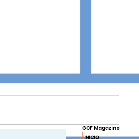
GCF Magazine
FERIA DEL LIBRO 2025: Un
Celebración De L
INICIO