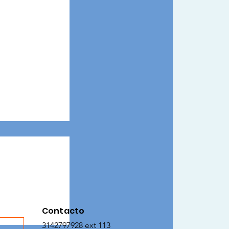
Contacto
os
3142797928 ext 113