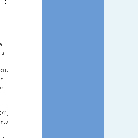
a 
la 
 
cia. 
do 
s  
011, 
ento 