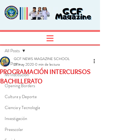
Entrada
Regístrate
All Posts
GCF NEWS MAGAZINE SCHOOL
All Posts
27 may 2020
0 min de lectura
PROGRAMACIÓN INTERCURSOS
Mi Institución
BACHILLERATO
Opening Borders
Cultura y Deporte
Ciencia y Tecnología
Investigación
Preescolar