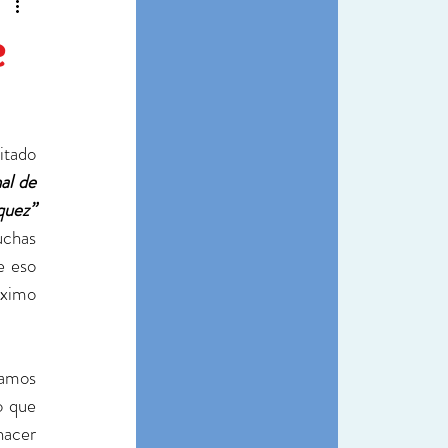
e
tado 
l de 
“Gabriel García Márquez” 
chas 
 eso 
ximo 
amos 
 que 
acer 