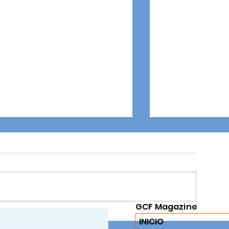
GCF Magazine
FERIA DEL LIBRO 2025: Un
Celebración De L
INICIO