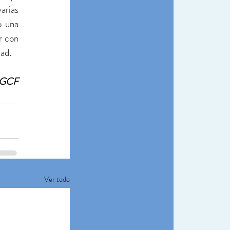
rias 
 una 
 con 
ad. 
a GCF
Ver todo