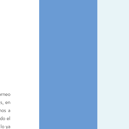
rneo 
, en 
os a 
o el 
o ya 