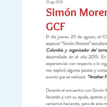
25 ago 2020
Ciencia y Tecnología
Investigación
Simón Moren
GCF
El día jueves 20 de agosto, el C
especial “Simón Moreno” estudian
Colombia y organizador del torn
desarrollado en el año 2019. E
experiencias con respecto a la or
nos explicó algunas pautas y conse
evento que se realizará  
“Another P
Durante el encuentro con Simón M
llevando y con su ayuda, aportes 
veníamos haciendo, para de esta 