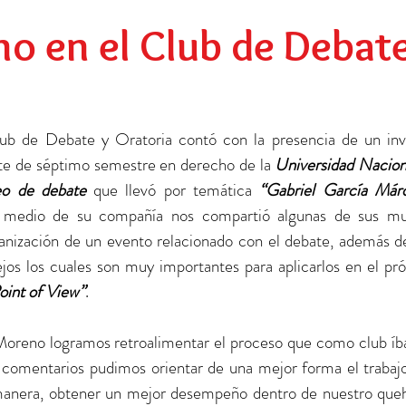
Preescolar
Social
Egresados
o en el Club de Debat
lub de Debate y Oratoria contó con la presencia de un invi
te de séptimo semestre en derecho de la 
Universidad Naciona
eo de debate
 que llevó por temática 
n medio de su compañía nos compartió algunas de sus mu
ganización de un evento relacionado con el debate, además de
jos los cuales son muy importantes para aplicarlos en el pró
oint of View”
.
oreno logramos retroalimentar el proceso que como club íb
y comentarios pudimos orientar de una mejor forma el trabajo
manera, obtener un mejor desempeño dentro de nuestro queh