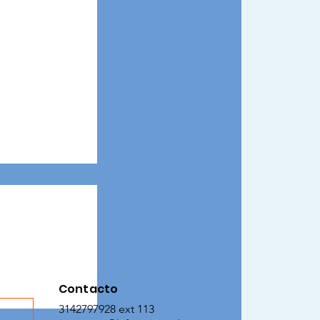
Contacto
os
3142797928 ext 113