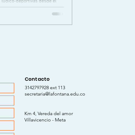
 lúdico-deportivas desde el
...
Contacto
3142797928 ext 113
secretaria@lafontana.edu.co
Km 4, Vereda del amor
Villavicencio - Meta