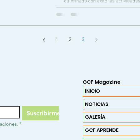
culminado con éxito las actividades
proyecto de
1
2
3
GCF Magazine
INICIO
NOTICIAS
Suscribirme
GALERÍA
caciones.
*
GCF APRENDE