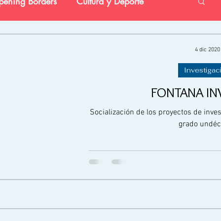
ening Borders
Cultura y Deporte
vestigación
Preescolar
Social
4 dic 2020
Investigac
FONTANA IN
Socialización de los proyectos de inves
grado undéc