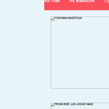
All Posts
Mi Institución
Op
Ciencia y Tecnología
In
Egresados