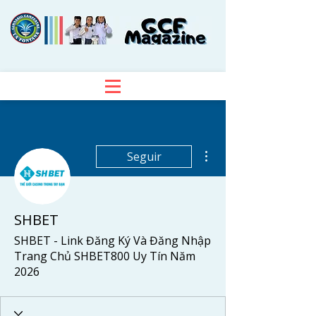
Más acciones
Seguir
SHBET
SHBET - Link Đăng Ký Và Đăng Nhập
Trang Chủ SHBET800 Uy Tín Năm
2026