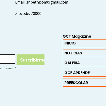
Email: shbethicom@gmail.com
Zipcode: 70000
GCF Magazine
INICIO
NOTICIAS
Suscribirme
GALERÍA
caciones.
*
GCF APRENDE
PREESCOLAR