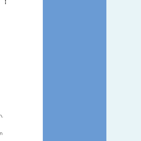
n. 
n 