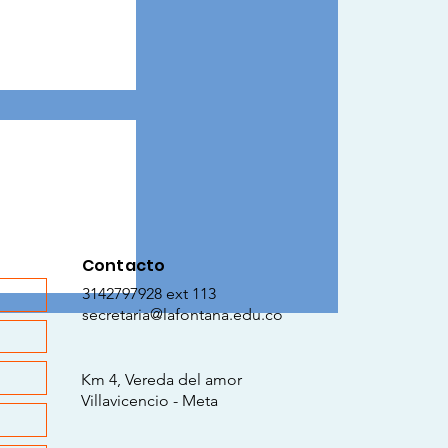
Contacto
 Construyendo
3142797928 ext 113
mpacto
secretaria@lafontana.edu.co
e los Team
op con Sentido
Km 4, Vereda del amor
Villavicencio - Meta