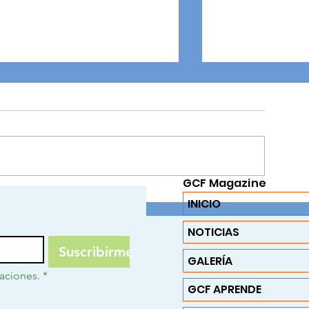
GCF Magazine
Un trato por el buen trato: Una
Tejiendo Lazos,
INICIO
semana para sembrar valores
Comunidad: El I
desde el corazón
Transformador d
NOTICIAS
Building Worksh
Suscribirme
Social
GALERÍA
caciones.
*
GCF APRENDE