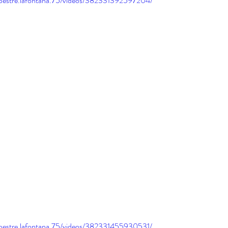
pestre.lafontana.75/videos/382331392597204/
pestre.lafontana.75/videos/382331455930531/