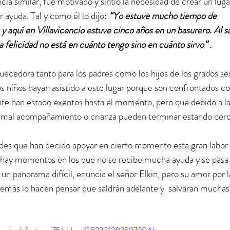
ncia similar, fue motivado y sintió la necesidad de crear un luga
ayuda. Tal y como él lo dijo: 
“Yo estuve mucho tiempo de 
y aquí en Villavicencio estuve cinco años en un basurero. Al sal
la felicidad no está en cuánto tengo sino en cuánto sirvo” .
ecedora tanto para los padres como los hijos de los grados sex
s niños hayan asistido a este lugar porque son confrontados co
nte han estado exentos hasta el momento, pero que debido a la
, mal acompañamiento o crianza pueden terminar estando cerc
dades que han decido apoyar en cierto momento esta gran labor 
, hay momentos en los que no se recibe mucha ayuda y se pasa
un panorama difícil, enuncia el señor Elkin, pero su amor por l
s demás lo hacen pensar que saldrán adelante y  salvaran muchas