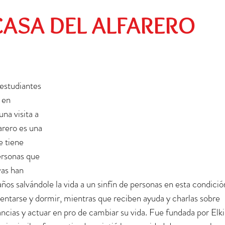
Preescolar
Social
Egresados
 CASA DEL ALFARERO
estudiantes 
 en 
na visita a 
arero es una 
e tiene 
ersonas que 
vas han 
años salvándole la vida a un sinfín de personas en esta condició
entarse y dormir, mientras que reciben ayuda y charlas sobre 
cias y actuar en pro de cambiar su vida. Fue fundada por Elki