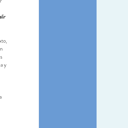
r 
ir 
to, 
n 
s 
a y 
 
a 
 