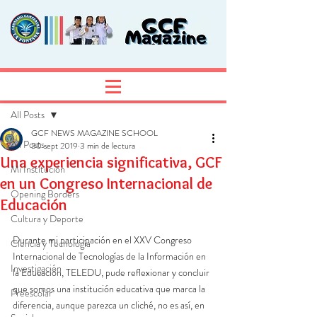
Entrada
Regístrate
All Posts
GCF NEWS MAGAZINE SCHOOL
All Posts
30 sept 2019
3 min de lectura
Una experiencia significativa, GCF
Mi Institución
en un Congreso Internacional de
Opening Borders
Educación
Cultura y Deporte
Durante mi participación en el XXV Congreso 
Ciencia y Tecnología
Internacional de Tecnologías de la Información en 
Investigación
la Educación, TELEDU, pude reflexionar y concluir 
que somos una institución educativa que marca la 
Preescolar
diferencia, aunque parezca un cliché, no es así, en 