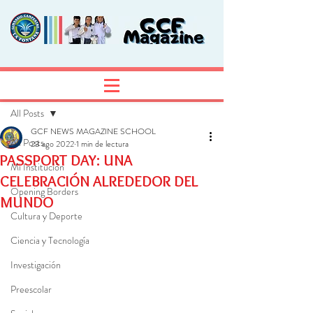
Entrada
Regístrate
All Posts
GCF NEWS MAGAZINE SCHOOL
All Posts
23 ago 2022
1 min de lectura
PASSPORT DAY: UNA
Mi Institución
CELEBRACIÓN ALREDEDOR DEL
Opening Borders
MUNDO
Cultura y Deporte
Ciencia y Tecnología
Investigación
Preescolar