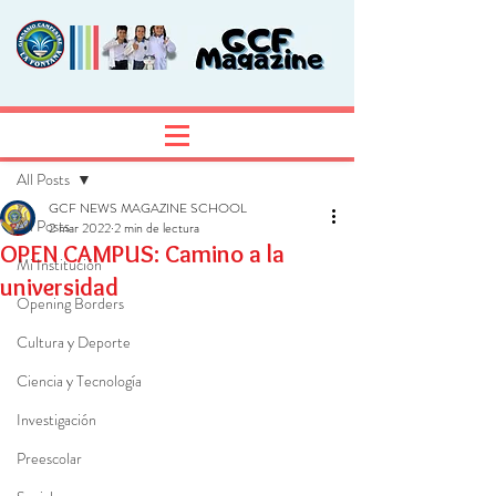
Entrada
Regístrate
All Posts
GCF NEWS MAGAZINE SCHOOL
All Posts
2 mar 2022
2 min de lectura
OPEN CAMPUS: Camino a la
Mi Institución
universidad
Opening Borders
Cultura y Deporte
Ciencia y Tecnología
Investigación
Preescolar