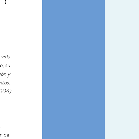
vida 
o, su 
ión y 
tos. 
004)
 
 
n de 