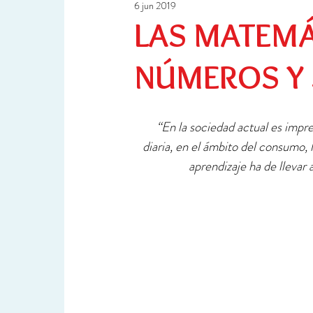
6 jun 2019
Ciencia y Tecnología
Investigación
LAS MATEMÁ
NÚMEROS Y 
“En la sociedad actual es impr
diaria, en el ámbito del consumo, l
aprendizaje ha de llevar 