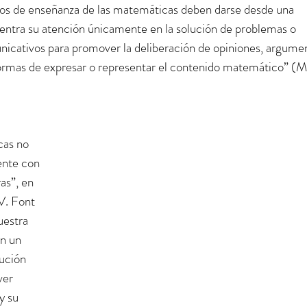
sos de enseñanza de las matemáticas deben darse desde una 
ntra su atención únicamente en la solución de problemas o 
unicativos para promover la deliberación de opiniones, argume
 “formas de expresar o representar el contenido matemático” (
cas no 
ente con 
as”, en 
V. Font 
uestra 
n un 
ución 
ver 
y su 