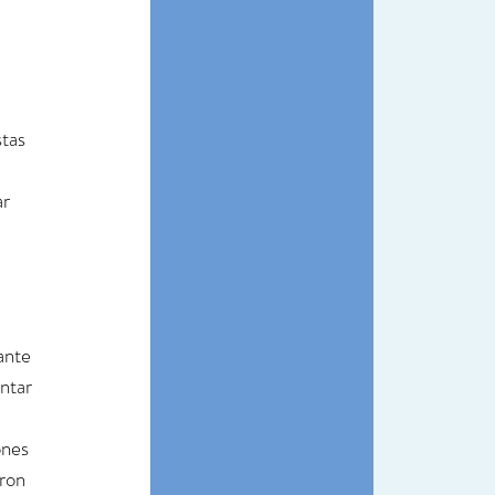
tas 
r 
ante 
ntar 
ones 
ron 