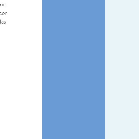
ue 
con 
las 