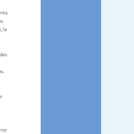
nta 
s 
 la 
des 
 
s. 
e 
ior 