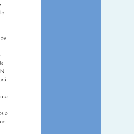
e 
lo 
 de 
 
la 
EN 
ará 
omo 
s o 
con 