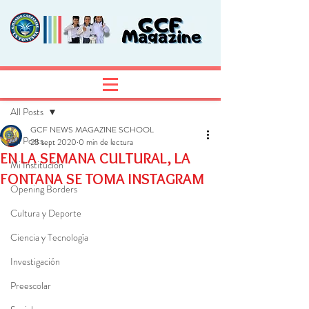
Entrada
Regístrate
All Posts
GCF NEWS MAGAZINE SCHOOL
All Posts
25 sept 2020
0 min de lectura
EN LA SEMANA CULTURAL, LA
Mi Institución
FONTANA SE TOMA INSTAGRAM
Opening Borders
Cultura y Deporte
Ciencia y Tecnología
Investigación
Preescolar