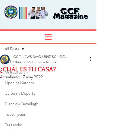
Entrada
Regístrate
All Posts
GCF NEWS MAGAZINE SCHOOL
All Posts
17 mar 2022
0 min de lectura
¿CUÁL ES TU CASA?
Mi Institución
Actualizado:
17 may 2022
Opening Borders
Cultura y Deporte
Ciencia y Tecnología
Investigación
Preescolar