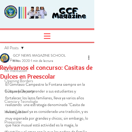
Entrada
Regístrate
All Posts
GCF NEWS MAGAZINE SCHOOL
All Posts
6 nov 2020
1 min de lectura
Revivamos el concurso: Casitas de
Mi Institución
Dulces en Preescolar
Opening Borders
El Gimnasio Campestre la Fontana siempre en la 
Cultura y Deporte
búsqueda de sorprender a sus estudiantes y 
fortalecer los lazos familiares, lleva ya varios años 
Ciencia y Tecnología
realizando  una estrategia denominada "Casita de 
dulces", la cual ya es considerada una tradición, y es 
Investigación
muy esperada por grandes y chicos; sin embargo, lo 
Preescolar
que hace inusual está actividad es la magia, la 
diversión y el amor con la que los padres de familia 