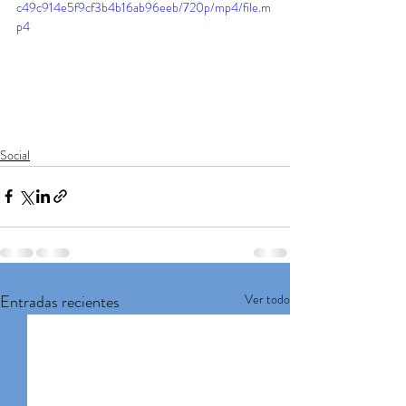
c49c914e5f9cf3b4b16ab96eeb/720p/mp4/file.m
p4
Social
Entradas recientes
Ver todo