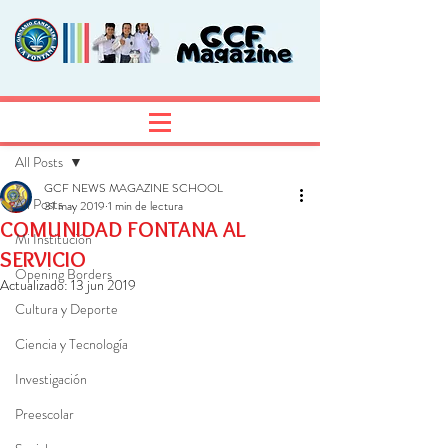
Entrada
Regístrate
All Posts
GCF NEWS MAGAZINE SCHOOL
All Posts
31 may 2019
1 min de lectura
COMUNIDAD FONTANA AL
Mi Institución
SERVICIO
Opening Borders
Actualizado:
13 jun 2019
Cultura y Deporte
Ciencia y Tecnología
Investigación
Preescolar