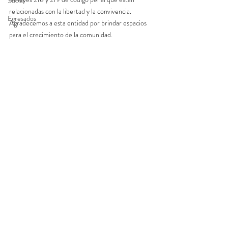
Social
relacionadas con la libertad y la convivencia. 
Egresados
Agradecemos a esta entidad por brindar espacios 
para el crecimiento de la comunidad.