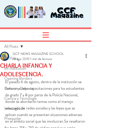
Entrada
Regístrate
All Posts
GCF NEWS MAGAZINE SCHOOL
All Posts
15 ago 2019
1 min de lectura
CHARLA INFANCIA Y
Mi Institución
ADOLESCENCIA.
Opening Borders
El pasado 6 de agosto, dentro de la institución se 
Cultura y Deporte
llevaron a cabo capacitaciones para los estudiantes 
de grado 7 y 8 por parte de la Policía Nacional, 
Ciencia y Tecnología
donde se abordaron temas como el manejo 
adecuado de redes sociales y las leyes que se 
Investigación
aplican cuando se presentan situaciones adversas 
Preescolar
en el ámbito social que las involucran.Se resaltaron 
las leyes 218 y 219 de código penal que están 