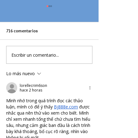
716 comentarios
Honor Roll 2025 - 1
Escribir un comentario...
La Fuerza de Ser 
Exaltación del Cor
Esperanza
Lo más nuevo
lorellecrim6son
hace 2 horas
Mình nhớ trong quá trình đọc các thảo 
luận, mình có để ý thấy 
Bj888e.com
 được 
nhắc qua nên thử vào xem cho biết. Mình 
chỉ xem nhanh tổng thể chứ chưa tìm hiểu 
sâu, nhưng cảm giác ban đầu là cách trình 
bày khá thoáng, bố cục rõ ràng, nhìn vào 
không bị rối mắt.