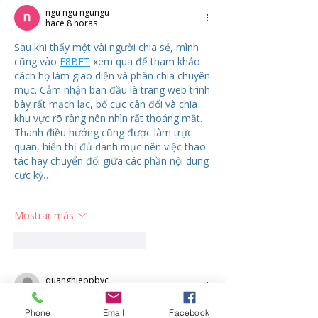
ngu ngu ngungu
hace 8 horas
Sau khi thấy một vài người chia sẻ, mình 
cũng vào 
F8BET
 xem qua để tham khảo 
cách họ làm giao diện và phân chia chuyên 
mục. Cảm nhận ban đầu là trang web trình 
bày rất mạch lạc, bố cục cân đối và chia 
khu vực rõ ràng nên nhìn rất thoáng mắt. 
Thanh điều hướng cũng được làm trực 
quan, hiển thị đủ danh mục nên việc thao 
tác hay chuyển đổi giữa các phần nội dung 
cực kỳ…
Mostrar más
Me gusta
Reaccionar
quanghieppbvc
hace 10 horas
Phone
Email
Facebook
Mình thường không chơi lâu, chỉ khi nào 