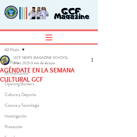
Entrada
Regístrate
All Posts
GCF NEWS MAGAZINE SCHOOL
All Posts
3 oct 2021
0 min de lectura
AGÉNDATE EN LA SEMANA
Mi Institución
CULTURAL GCF
Opening Borders
Cultura y Deporte
Ciencia y Tecnología
Investigación
Preescolar