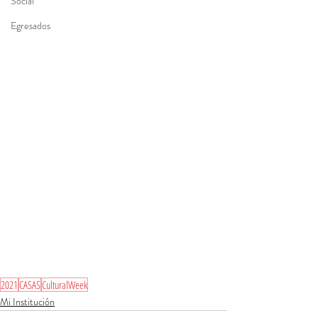
Social
Egresados
2021
CASAS
CulturalWeek
Mi Institución