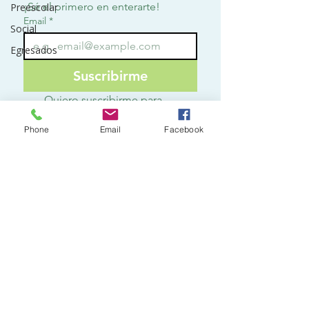
¡Sé el primero en enterarte!
Preescolar
Email
*
Social
Egresados
Suscribirme
Quiero suscribirme para 
recibir notificaciones.
*
Phone
Email
Facebook
Contact
o
3142797928
ext 113
secretaria@lafontana.edu.co
Km 4, Vereda del amor
Villavicencio - Meta