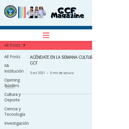
NOTICIAS
Regístrate
All Posts
All Posts
AGÉNDATE EN LA SEMANA CULTURAL
GCF
Mi
Institución
3 oct 2021
0 min de lectura
Opening
Borders
Cultura y
Deporte
Ciencia y
Tecnología
Investigación