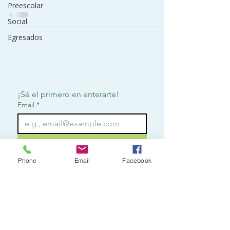
Preescolar
Social
Egresados
¡Sé el primero en enterarte!
Email
*
Suscribirme
Phone
Email
Facebook
Quiero suscribirme para 
recibir notificaciones.
*
Contact
o