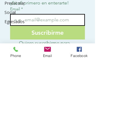
¡Sé el primero en enterarte!
Preescolar
Email
*
Social
Egresados
Suscribirme
Quiero suscribirme para 
recibir notificaciones.
*
Phone
Email
Facebook
Contact
o
3142797928
ext 113
secretaria@lafontana.edu.co
Km 4, Vereda del amor
Villavicencio - Meta