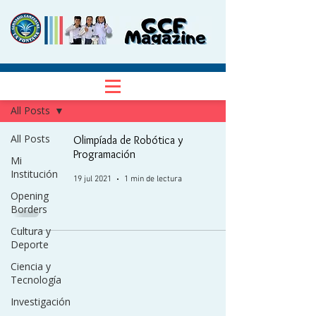
NOTICIAS
Regístrate
All Posts
All Posts
Olimpíada de Robótica y
Programación
Mi
Institución
19 jul 2021
1 min de lectura
Opening
Borders
Cultura y
Deporte
Ciencia y
Tecnología
Investigación