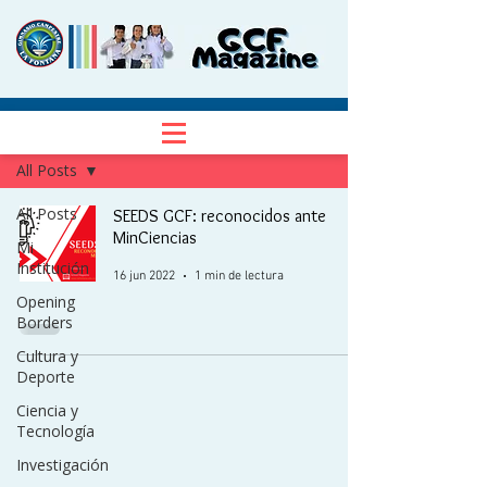
NOTICIAS
Regístrate
All Posts
All Posts
SEEDS GCF: reconocidos ante
MinCiencias
Mi
Institución
16 jun 2022
1 min de lectura
Opening
Borders
Cultura y
Deporte
Ciencia y
Tecnología
Investigación