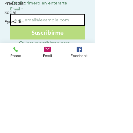
¡Sé el primero en enterarte!
Preescolar
Email
*
Social
Egresados
Suscribirme
Quiero suscribirme para 
recibir notificaciones.
*
Phone
Email
Facebook
Contact
o
3142797928
ext 113
secretaria@lafontana.edu.co
Km 4, Vereda del amor
Villavicencio - Meta