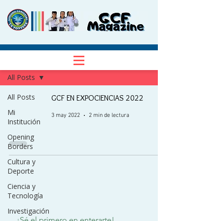
NOTICIAS
Regístrate
All Posts
All Posts
GCF EN EXPOCIENCIAS 2022
Mi
3 may 2022
2 min de lectura
Institución
Opening
Borders
Cultura y
Deporte
Ciencia y
Tecnología
Investigación
¡Sé el primero en enterarte!