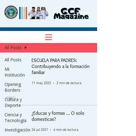
NOTICIAS
Regístrate
All Posts
All Posts
ESCUELA PARA PADRES:
Contribuyendo a la formación
Mi
familiar
Institución
11 may 2022
2 min de lectura
Opening
Borders
Cultura y
Deporte
¿Educas y formas … O solo
Ciencia y
domesticas?
Tecnología
Investigación
26 jul 2021
4 min de lectura