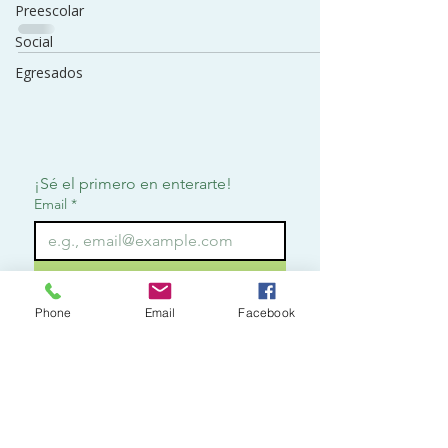
Preescolar
Social
Egresados
¡Sé el primero en enterarte!
Email
*
Suscribirme
Phone
Email
Facebook
Quiero suscribirme para 
recibir notificaciones.
*
Contact
o