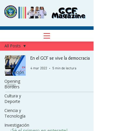
NOTICIAS
Regístrate
All Posts
All Posts
En el GCF se vive la democracia
Mi
4 mar 2022
5 min de lectura
Institución
Opening
Borders
Cultura y
Deporte
Ciencia y
Tecnología
Investigación
¡Sé el primero en enterarte!