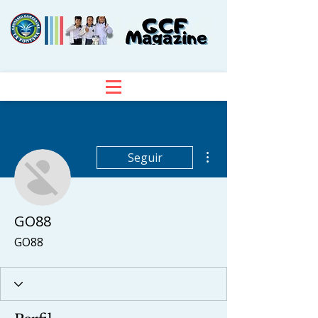
Más acciones
Seguir
GO88
GO88