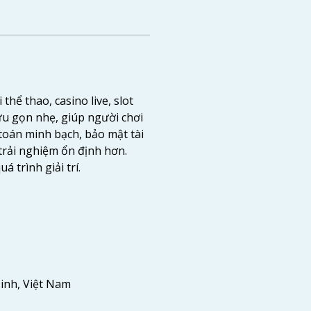
hể thao, casino live, slot 
ưu gọn nhẹ, giúp người chơi 
toán minh bạch, bảo mật tài 
rải nghiệm ổn định hơn. 
 trình giải trí.
inh, Việt Nam