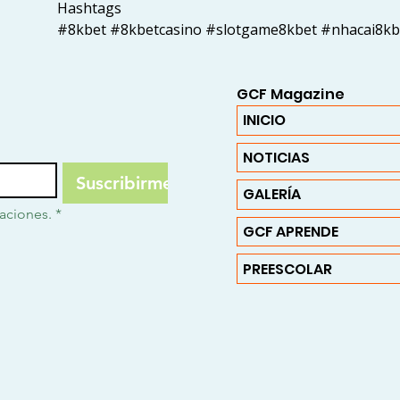
Hashtags
#8kbet #8kbetcasino #slotgame8kbet #nhacai8k
GCF Magazine
INICIO
NOTICIAS
Suscribirme
GALERÍA
caciones.
*
GCF APRENDE
PREESCOLAR