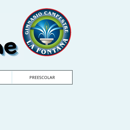
PREESCOLAR