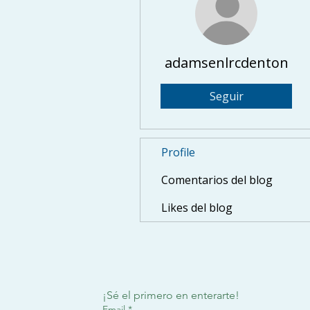
adamsenlrcdenton
Seguir
Profile
Comentarios del blog
Likes del blog
¡Sé el primero en enterarte!
Email
*