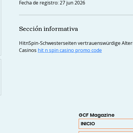
Fecha de registro: 27 jun 2026
Sección informativa
HitnSpin-Schwesterseiten vertrauenswürdige Alter
Casinos 
hit n spin casino promo code
GCF Magazine
INICIO