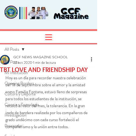
Entrada
Regístrate
All Posts
GCF NEWS MAGAZINE SCHOOL
All Posts
22 oct 2020
1 min de lectura
TBT LOVE AND FRIENDSHIP DAY
Mi Institución
Hoy es un día para recordar nuestra celebración 
Opening Borders
del 18 de septiembre sobre el amor y la amistad 
como Familia Fontana, estuvo lleno de sorpresas 
Cultura y Deporte
para todos los estudiantes de la institución, se 
Ciencia y Tecnología
recalcó el valor del mes, la tolerancia. En la gran 
izada de bandera realizada por los compañeros de 
Investigación
grado undécimo con cada curso fortaleció el 
Preescolar
compañerismo y la unión entre todos. 