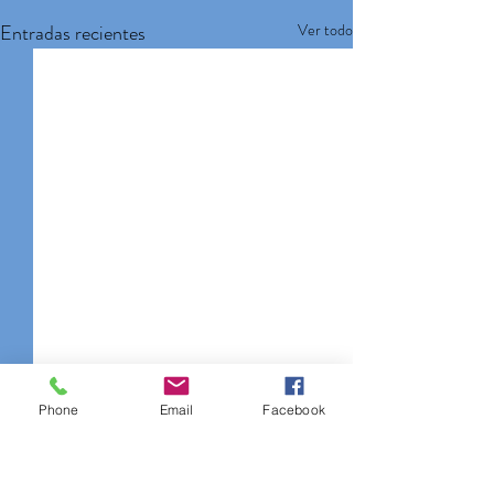
Entradas recientes
Ver todo
Phone
Email
Facebook
header.all-comments