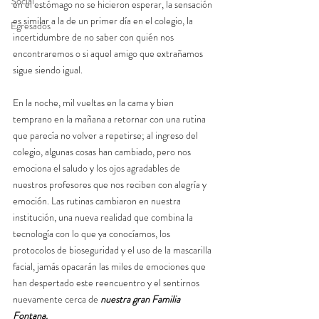
Social
en el estómago no se hicieron esperar, la sensación 
es similar a la de un primer día en el colegio, la 
Egresados
incertidumbre de no saber con quién nos 
encontraremos o si aquel amigo que extrañamos 
sigue siendo igual. 
En la noche, mil vueltas en la cama y bien 
temprano en la mañana a retornar con una rutina 
que parecía no volver a repetirse; al ingreso del 
colegio, algunas cosas han cambiado, pero nos 
emociona el saludo y los ojos agradables de 
nuestros profesores que nos reciben con alegría y 
emoción. Las rutinas cambiaron en nuestra 
institución, una nueva realidad que combina la 
tecnología con lo que ya conocíamos, los 
protocolos de bioseguridad y el uso de la mascarilla 
facial, jamás opacarán las miles de emociones que 
han despertado este reencuentro y el sentirnos 
nuevamente cerca de 
nuestra gran Familia 
Fontana.