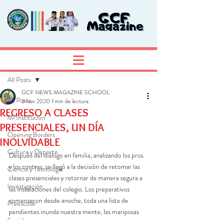
Entrada
Regístrate
All Posts
GCF NEWS MAGAZINE SCHOOL
All Posts
3 nov 2020
1 min de lectura
REGRESO A CLASES
Mi Institución
PRESENCIALES, UN DÍA
Opening Borders
INOLVIDABLE
Cultura y Deporte
Después del diálogo en familia, analizando los pros 
y los contras, se llegó a la decisión de retomar las 
Ciencia y Tecnología
clases presenciales y retornar de manera segura a 
Investigación
las instalaciones del colegio. Los preparativos 
comenzaron desde anoche, toda una lista de 
Preescolar
pendientes inunda nuestra mente, las mariposas 