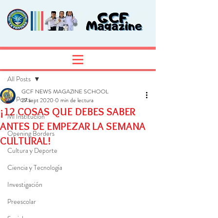
Entrada
Regístrate
All Posts
GCF NEWS MAGAZINE SCHOOL
All Posts
27 sept 2020
0 min de lectura
¡12 COSAS QUE DEBES SABER
Mi Institución
ANTES DE EMPEZAR LA SEMANA
Opening Borders
CULTURAL!
Cultura y Deporte
Ciencia y Tecnología
Investigación
Preescolar