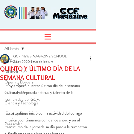
Entrada
Regístrate
All Posts
GCF NEWS MAGAZINE SCHOOL
All Posts
2 oct 2020
1 min de lectura
QUINTO Y ÚLTIMO DÍA DE LA
Mi Institución
SEMANA CULTURAL
Opening Borders
Hoy empezó nuestro último día de la semana 
Cultura y Deporte
cultural con toda la actitud y talento de la 
comunidad del GCF. 
Ciencia y Tecnología
En este día se inició con la actividad del collage 
Investigación
musical, continuamos con dance show, y en el 
Preescolar
transcurso de la jornada se dio paso a la rumbatón 
y finalizamos con pinceladas fontana. 